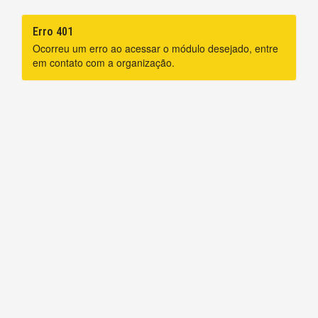
Erro 401
Ocorreu um erro ao acessar o módulo desejado, entre
em contato com a organização.