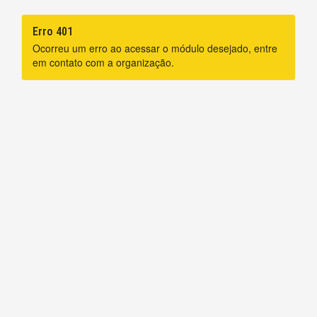
Erro 401
Ocorreu um erro ao acessar o módulo desejado, entre
em contato com a organização.