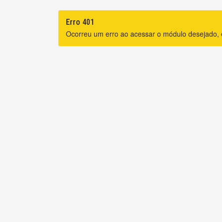
Erro 401
Ocorreu um erro ao acessar o módulo desejado, 