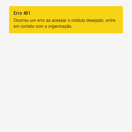
Erro 401
Ocorreu um erro ao acessar o módulo desejado, entre
em contato com a organização.