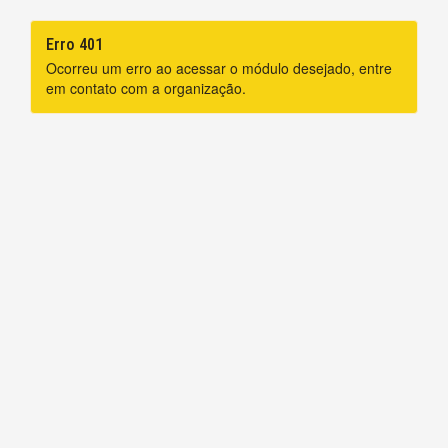
Erro 401
Ocorreu um erro ao acessar o módulo desejado, entre
em contato com a organização.